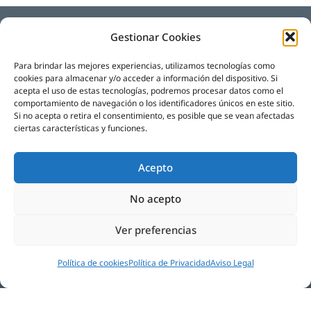
Gestionar Cookies
Para brindar las mejores experiencias, utilizamos tecnologías como
cookies para almacenar y/o acceder a información del dispositivo. Si
acepta el uso de estas tecnologías, podremos procesar datos como el
Tus especialistas en
comportamiento de navegación o los identificadores únicos en este sitio.
reformas de baños y cocinas
Si no acepta o retira el consentimiento, es posible que se vean afectadas
ciertas características y funciones.
Acepto
Aviso Legal
No acepto
Política de Privacidad
Ver preferencias
Política de cookies (UE)
Política de cookies
Política de Privacidad
Aviso Legal